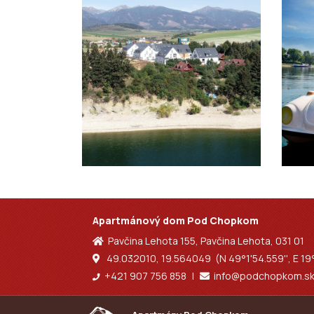
Apartmánový dom Pod Chopkom
Pavčina Lehota 155, Pavčina Lehota, 031 01
49.032010, 19.564049 (N 49°1'54.559'', E 19°
+421 907 756 858
|
info@podchopkom.s