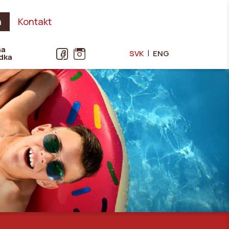
a
Kontakt
na
|
SVK
ENG
dka