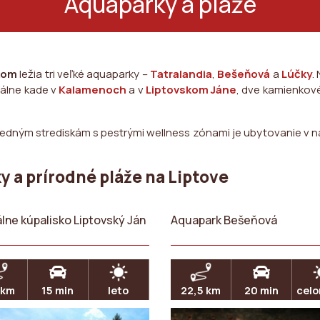
Aquaparky a pláže
kom
ležia tri veľké aquaparky –
Tatralandia
,
Bešeňová
a
Lúčky
.
málne kade v
Kalamenoch
a v
Liptovskom Jáne
, dve kamienkov
edným strediskám s pestrými wellness zónami je ubytovanie v 
 a prírodné pláže na Liptove
lne kúpalisko Liptovský Ján
Aquapark Bešeňová
 km
15 min
leto
22,5 km
20 min
celo