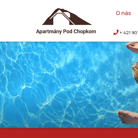
O nás
+ 421 90