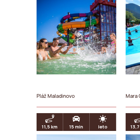
Pláž Maladinovo
Mara 
11,5 km
15 min
leto
13,7