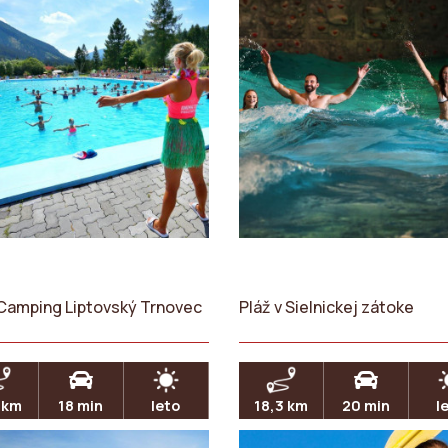
Camping Liptovský Trnovec
Pláž v Sielnickej zátoke
 km
18 min
leto
18,3 km
20 min
l