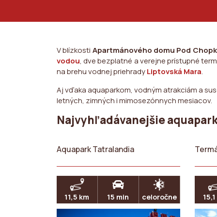
V blízkosti
Apartmánového domu Pod Chop
vodou
, dve bezplatné a verejne prístupné ter
na brehu vodnej priehrady
Liptovská Mara
.
Aj vďaka aquaparkom, vodným atrakciám a sus
letných, zimných i mimosezónnych mesiacov.
Najvyhľadávanejšie aquaparky
Aquapark Tatralandia
Termá
11,5 km
15 min
celoročne
15,1