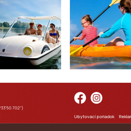
33'50.702'')
k
Ubytovací poriadok
Rekl