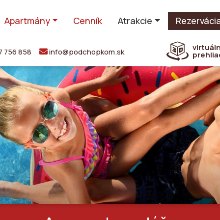
Apartmány
Cenník
Atrakcie
Rezerváci
virtuál
7 756 858
info@podchopkom.sk
prehlia