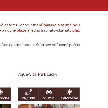
 Nájdete tu i jedno letné
kúpalisko s termálnou
é prírodné
pláže
a jednu trávnato-skalnatú
pláž
našich apartmánoch a štúdiách obľúbené počas
Aqua-Vital Park Lúčky
ročne
26,9 km
25 min
celoročne