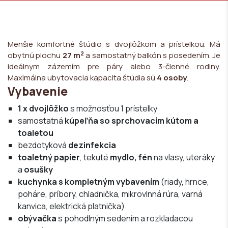
Menšie komfortné štúdio s dvojlôžkom a prístelkou. Má
2
obytnú plochu
27 m
a samostatný balkón s posedením. Je
ideálnym zázemím pre páry alebo 3-členné rodiny.
Maximálna ubytovacia kapacita štúdia sú
4 osoby
.
Vybavenie
1 x dvojlôžko
s možnosťou 1 prístelky
samostatná
kúpeľňa so sprchovacím kútom a
toaletou
bezdotyková
dezinfekcia
toaletný papier
, tekuté
mydlo, fén
na vlasy, uteráky
a
osušky
kuchynka s kompletným vybavením
(riady, hrnce,
poháre, príbory, chladnička, mikrovlnná rúra, varná
kanvica, elektrická platnička)
obývačka
s pohodlným sedením a rozkladacou