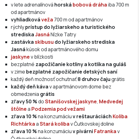
v lete adrenalínová
horská
bobová dráha
iba 700 m
od apartmánov
vyhliadková
veža
700 m od apartmánov
rýchly
prístup do lyžiarskeho a turistického
strediska
Jasná
Nízke Tatry
zastávka
skibusu
do lyžiarskeho strediska
Jasná
kúsok od apartmánového domu
jaskyne
v blízkosti
bezplatné
zapožičanie kotliny a kotlíka na guláš
v zime
bezplatné zapožičanie detských saní
každý deň možnosť ochutnať
8 druhov čaju
grátis
každý deň káva
v apartmánovom dome bez
obmedzenia
grátis
zľavy 50 %
do
Stanišovskej jaskyne
,
Medvedej
štôlne
a
Podzemia pod vežami
zľava 10 %
na konzumáciu
v reštauráciách
Koliba
Richtárka
a
Stará koliba
v Čutkovskej doline
zľava 10 %
na konzumáciu
v pivárni
Fatranka
v
Čutkovskej doline