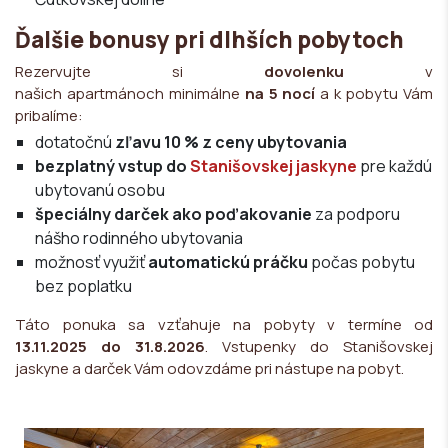
Ďalšie bonusy pri dlhších pobytoch
Rezervujte si
dovolenku
v
našich apartmánoch minimálne
na 5 nocí
a k pobytu Vám
pribalíme:
dotatočnú
zľavu 10 % z ceny ubytovania
bezplatný vstup do
Stanišovskej jaskyne
pre každú
ubytovanú osobu
špeciálny darček ako poďakovanie
za podporu
nášho rodinného ubytovania
možnosť využiť
automatickú práčku
počas pobytu
bez poplatku
Táto ponuka sa vzťahuje na pobyty v termíne od
13.11.2025 do 31.8.2026
. Vstupenky do Stanišovskej
jaskyne a darček Vám odovzdáme pri nástupe na pobyt.