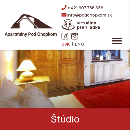
+ 421 907 756 858
info@podchopkom.sk
virtuálna
prehliadka
|
SVK
ENG
Štúdio