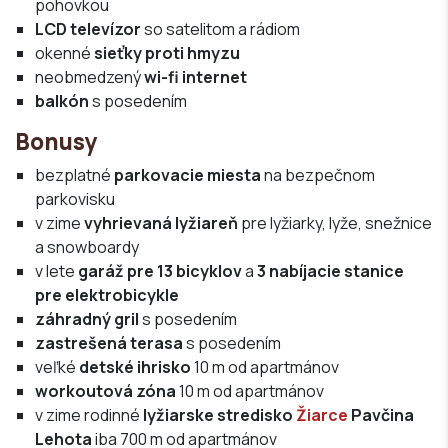
pohovkou
LCD televízor
so satelitom a rádiom
okenné
sieťky proti hmyzu
neobmedzený
wi-fi internet
balkón
s posedením
Bonusy
bezplatné
parkovacie miesta
na bezpečnom
parkovisku
v zime
vyhrievaná lyžiareň
pre lyžiarky, lyže, snežnice
a snowboardy
v lete
garáž pre 13 bicyklov
a
3 nabíjacie stanice
pre elektrobicykle
záhradný gril
s posedením
zastrešená terasa
s posedením
veľké
detské ihrisko
10 m od apartmánov
workoutová zóna
10 m od apartmánov
v zime rodinné
lyžiarske stredisko
Žiarce
Pavčina
Lehota
iba 700 m od apartmánov