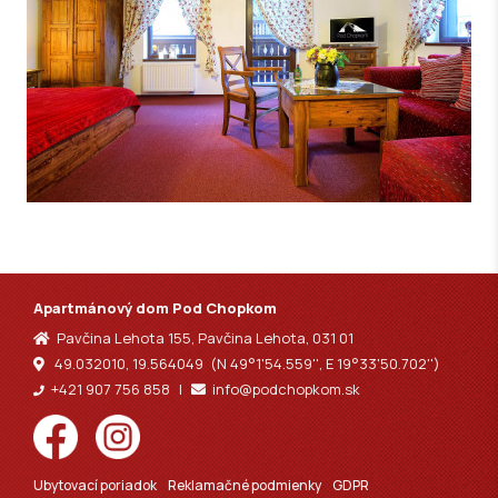
Apartmánový dom Pod Chopkom
Pavčina Lehota 155, Pavčina Lehota, 031 01
49.032010, 19.564049 (N 49°1'54.559'', E 19°33'50.702'')
+421 907 756 858
|
info@podchopkom.sk
Ubytovací poriadok
Reklamačné podmienky
GDPR